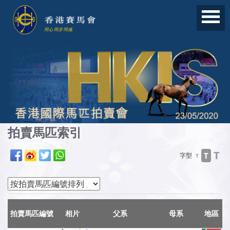
拍賣馬匹索引
T
T
字型
T
拍賣馬匹編號
相片
父系
母系
地區