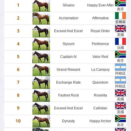
1
Silvano
Happy Ever After
南非
2
Acclamation
Affirmative
棗
愛爾蘭
3
Exceed And Excel
Royal Order
棗
英國
4
Siyouni
Pertinence
法國
5
Captain Al
Valor Red
南非
6
Grand Reward
La Campoy
棗
阿根廷
7
Exchange Rate
Quendom
棗
阿根廷
8
Fastnet Rock
Roselita
棗
英國
9
Exceed And Excel
Callistan
棗
英國
10
Dynasty
Happy Archer
南非