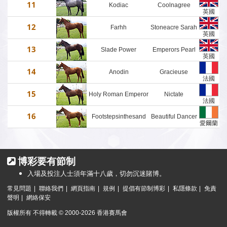
11
Kodiac
Coolnagree
灰
英國
12
Farhh
Stoneacre Sarah
英國
13
Slade Power
Emperors Pearl
棗
英國
14
Anodin
Gracieuse
法國
15
Holy Roman Emperor
Nictate
棗
法國
16
Footstepsinthesand
Beautiful Dancer
栗
愛爾蘭
博彩要有節制
入場及投注人士須年滿十八歲，切勿沉迷賭博。
常見問題
|
聯絡我們
|
網頁指南
|
規例
|
提倡有節制博彩
|
私隱條款
|
免責
聲明
|
網絡保安
版權所有 不得轉載 © 2000-2026 香港賽馬會