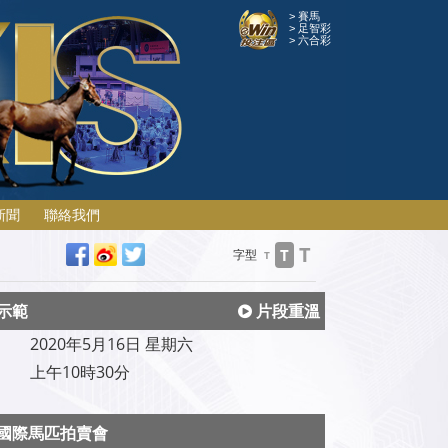
> 賽馬
> 足智彩
> 六合彩
新聞
聯絡我們
T
T
字型
T
示範
片段重溫
2020年5月16日 星期六
上午10時30分
國際馬匹拍賣會