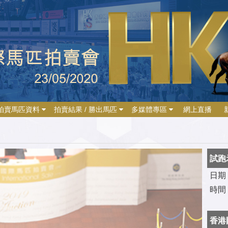
拍賣馬匹資料
拍賣結果 / 勝出馬匹
多媒體專區
網上直播
試跑
日期
時間
香港