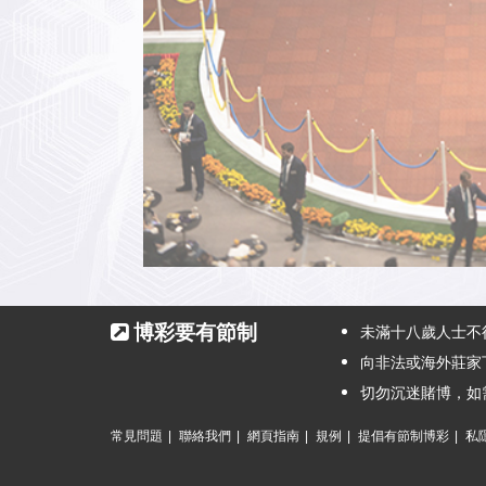
博彩要有節制
未滿十八歲人士不
向非法或海外莊家
切勿沉迷賭博，如需
常見問題
|
聯絡我們
|
網頁指南
|
規例
|
提倡有節制博彩
|
私