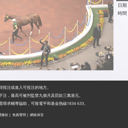
日期
時間
得投注或進入可投注的地方。
下注，最高可被判監禁九個月及罰款三萬港元。
尋求輔導協助，可致電平和基金熱線1834 633。
隱條款
|
免責聲明
|
網絡保安