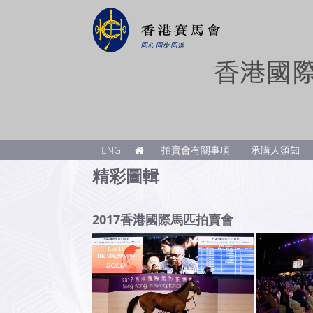
ENG
拍賣會有關事項
承購人須知
精彩圖輯
2017香港國際馬匹拍賣會