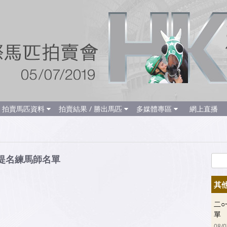
拍賣馬匹資料
拍賣結果 / 勝出馬匹
多媒體專區
網上直播
 提名練馬師名單
其
二○
單
08/