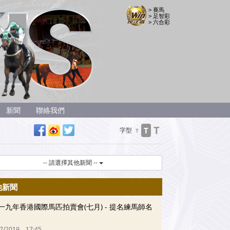
> 賽馬
> 足智彩
> 六合彩
新聞
聯絡我們
T
T
字型
T
-- 請選擇其他新聞 --
他新聞
一九年香港國際馬匹拍賣會(七月) - 提名練馬師名
07/2019
17:45