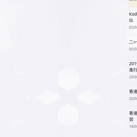
Ko
出
05/
二○
05/
2
進
29/
香港
20/
香
習
18/