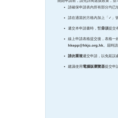
開始申請前，請先詳閱選拔政策，並
請確保申請表內所有部分均已
請在適當的方格內加上「✓」
遞交本申請書時，暫
毋須
提交
線上申請表格提交後，表格一
hkepp@hkjc.org.hk
。屆時請
請勿重複
遞交申請，以免延誤
建議使用
電腦版瀏覽器
提交申