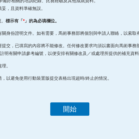
準備好相關的培訓紀錄、比賽經驗及其他成就資料。
填妥，且資料準確無誤。
號。
標示有「
*
」的為必填欄位。
有關身份證明文件。如有需要，馬術事務部將個別與申請人聯絡，以索取
經提交，已填寫的內容將不能修改。任何修改要求均須以書面向馬術事務
註明有關申請參考編號，以便安排有關修改及／或處理所提供的補充資料
處理。
請，以避免使用行動裝置版提交表格出現超時/終止的情況。
開始