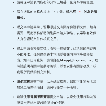
請確保申請表內所有部分均已填妥，且資料準確無誤。
請在適當的方格內加上「✓」號。
標示有「
*
」的為必填
欄位。
遞交本申請書時，暫
毋須
提交有關身份證明文件。如有
需要，馬術事務部將個別與申請人聯絡，以索取有效個
人身份證明文件作核實之用。
線上申請表格提交後，表格一經提交，已填寫的內容將
不能修改。任何修改要求均須以書面向馬術事務部提
出。如有任何查詢，請電郵至
hkepp@hkjc.org.hk
。屆
時請註明有關申請參考編號，以便安排有關修改及／或
處理所提供的補充資料。
請勿重複
遞交申請，以免延誤處理。如閣下希望報名參
加第二項馬術項目，請另行提交一份表格。
建議使用
電腦版瀏覽器
提交申請，以避免使用行動裝置
版提交表格出現超時/終止的情況。