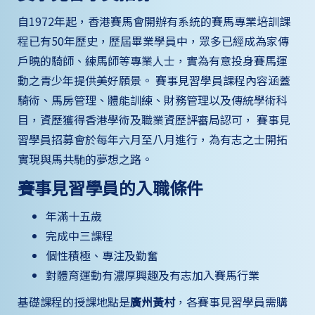
自1972年起，香港賽馬會開辦有系統的賽馬專業培訓課
程已有50年歷史，歷屆畢業學員中，眾多已經成為家傳
戶曉的騎師、練馬師等專業人士，實為有意投身賽馬運
動之青少年提供美好願景。 賽事見習學員課程內容涵蓋
騎術、馬房管理、體能訓練、財務管理以及傳統學術科
目，資歷獲得香港學術及職業資歷評審局認可， 賽事見
習學員招募會於每年六月至八月進行，為有志之士開拓
實現與馬共馳的夢想之路。
賽事見習學員的入職條件
年滿十五歲
完成中三課程
個性積極、專注及勤奮
對體育運動有濃厚興趣及有志加入賽馬行業
基礎課程的授課地點是
廣州黃村
，各賽事見習學員需購